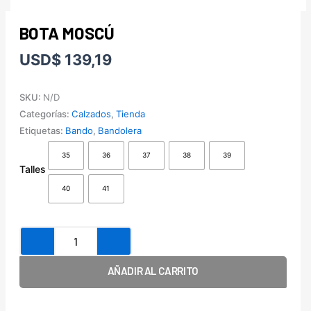
BOTA MOSCÚ
USD
$
139,19
SKU:
N/D
Categorías:
Calzados
,
Tienda
Etiquetas:
Bando
,
Bandolera
Bota
35
36
37
38
39
Moscú
Talles
cantidad
40
41
AÑADIR AL CARRITO