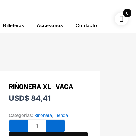
0
Billeteras
Accesorios
Contacto
RIÑONERA XL- VACA
USD
$
84,41
Categorías:
Riñonera
,
Tienda
Riñonera
XL-