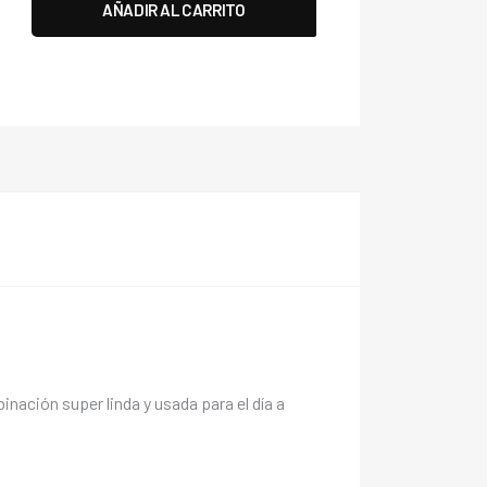
Vaca
AÑADIR AL CARRITO
cantidad
nación super linda y usada para el día a