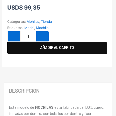
USD
$
99,35
Categorías:
Mohilas
,
Tienda
Etiquetas:
Mochi
,
Mochila
Mochila
Peke
cantidad
AÑADIR AL CARRITO
DESCRIPCIÓN
Este modelo de
MOCHILAS
esta fabricada de 100% cuero,
forradas por dentro, con bolsillos por dentro y fuera.-