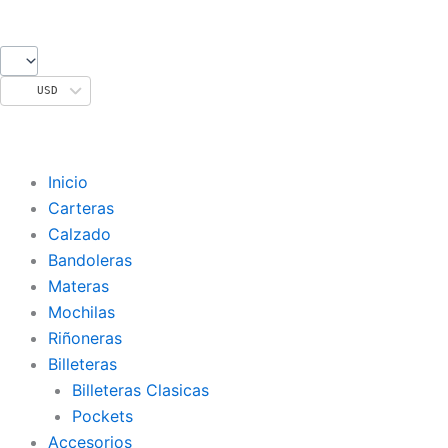
Ir
al
contenido
USD
Inicio
Carteras
Calzado
Bandoleras
Materas
Mochilas
Riñoneras
Billeteras
Billeteras Clasicas
Pockets
Accesorios