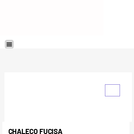
Ir
al
contenido
Menu
CHALECO FUCISA