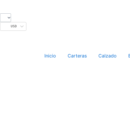
Ir
al
contenido
USD
Inicio
Carteras
Calzado