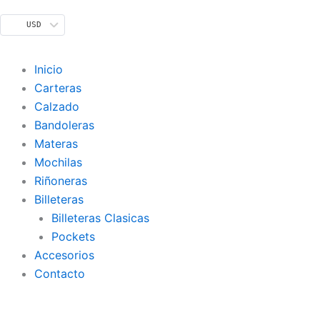
Ir
Billetera
Rango
al
USD
Pocket
de
contenido
cantidad
precios:
desde
Inicio
USD$ 44,57
Carteras
hasta
Calzado
USD$ 47,06
Bandoleras
Materas
Mochilas
Riñoneras
Billeteras
Billeteras Clasicas
Pockets
Accesorios
Contacto