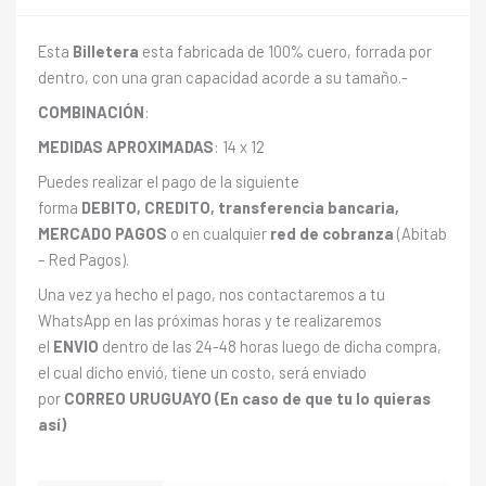
Esta
Billetera
esta fabricada de 100% cuero, forrada por
dentro, con una gran capacidad acorde a su tamaño.-
COMBINACIÓN
:
MEDIDAS APROXIMADAS
: 14 x 12
Puedes realizar el pago de la siguiente
forma
DEBITO, CREDITO, transferencia bancaria,
MERCADO PAGOS
o en cualquier
red de cobranza
(Abitab
– Red Pagos).
Una vez ya hecho el pago, nos contactaremos a tu
WhatsApp en las próximas horas y te realizaremos
el
ENVIO
dentro de las 24-48 horas luego de dicha compra,
el cual dicho envió, tiene un costo, será enviado
por
CORREO URUGUAYO (En caso de que tu lo quieras
así)