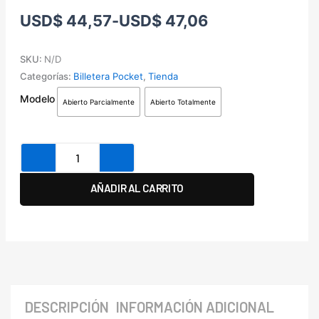
Rango
USD
$
44,57
-
USD
$
47,06
de
precios:
SKU:
N/D
desde
Categorías:
Billetera Pocket
,
Tienda
USD$ 44,57
Billetera
Modelo
hasta
Abierto Parcialmente
Abierto Totalmente
Pocket
USD$ 47,06
cantidad
AÑADIR AL CARRITO
DESCRIPCIÓN
INFORMACIÓN ADICIONAL