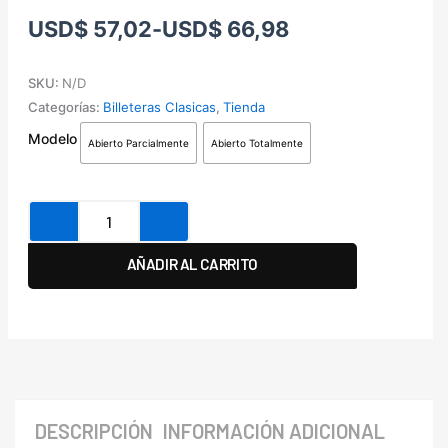
Rango
USD
$
57,02
-
USD
$
66,98
de
precios:
SKU:
N/D
desde
Categorías:
Billeteras Clasicas
,
Tienda
USD$ 57,02
Billetera
Modelo
hasta
Abierto Parcialmente
Abierto Totalmente
Clasica
USD$ 66,98
cantidad
AÑADIR AL CARRITO
DESCRIPCIÓN
INFORMACIÓN ADICIONAL