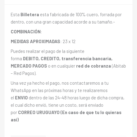
Esta
Billetera
esta fabricada de 100% cuero, forrada por
dentro, con una gran capacidad acorde a su tamaño.-
COMBINACIÓN
:
MEDIDAS APROXIMADAS
: 23 x 12
Puedes realizar el pago de la siguiente
forma
DEBITO, CREDITO, transferencia bancaria,
MERCADO PAGOS
o en cualquier
red de cobranza
(Abitab
– Red Pagos).
Una vez ya hecho el pago, nos contactaremos a tu
WhatsApp en las próximas horas y te realizaremos
el
ENVIO
dentro de las 24-48 horas luego de dicha compra,
el cual dicho envió, tiene un costo, será enviado
por
CORREO URUGUAYO (En caso de que tu lo quieras
así)