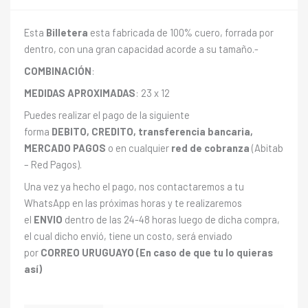
Esta
Billetera
esta fabricada de 100% cuero, forrada por
dentro, con una gran capacidad acorde a su tamaño.-
COMBINACIÓN
:
MEDIDAS APROXIMADAS
: 23 x 12
Puedes realizar el pago de la siguiente
forma
DEBITO, CREDITO, transferencia bancaria,
MERCADO PAGOS
o en cualquier
red de cobranza
(Abitab
– Red Pagos).
Una vez ya hecho el pago, nos contactaremos a tu
WhatsApp en las próximas horas y te realizaremos
el
ENVIO
dentro de las 24-48 horas luego de dicha compra,
el cual dicho envió, tiene un costo, será enviado
por
CORREO URUGUAYO (En caso de que tu lo quieras
así)