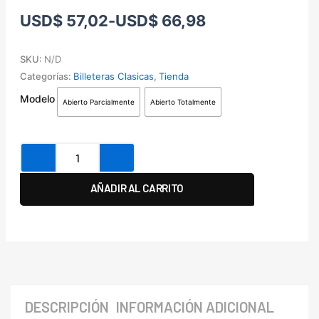
Rango
USD
$
57,02
-
USD
$
66,98
de
precios:
SKU:
N/D
desde
Categorías:
Billeteras Clasicas
,
Tienda
USD$ 57,02
Billetera
Modelo
hasta
Abierto Parcialmente
Abierto Totalmente
Clasica
USD$ 66,98
cantidad
AÑADIR AL CARRITO
DESCRIPCIÓN
INFORMACIÓN ADICIONAL