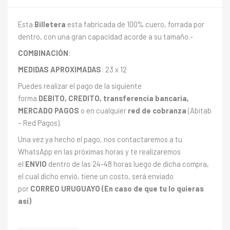
Esta
Billetera
esta fabricada de 100% cuero, forrada por
dentro, con una gran capacidad acorde a su tamaño.-
COMBINACIÓN
:
MEDIDAS APROXIMADAS
: 23 x 12
Puedes realizar el pago de la siguiente
forma
DEBITO, CREDITO, transferencia bancaria,
MERCADO PAGOS
o en cualquier
red de cobranza
(Abitab
– Red Pagos).
Una vez ya hecho el pago, nos contactaremos a tu
WhatsApp en las próximas horas y te realizaremos
el
ENVIO
dentro de las 24-48 horas luego de dicha compra,
el cual dicho envió, tiene un costo, será enviado
por
CORREO URUGUAYO (En caso de que tu lo quieras
así)