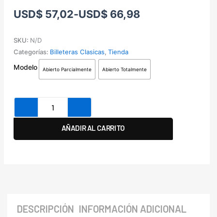
Rango
USD
$
57,02
-
USD
$
66,98
de
precios:
SKU:
N/D
desde
Categorías:
Billeteras Clasicas
,
Tienda
USD$ 57,02
Billetera
Modelo
hasta
Abierto Parcialmente
Abierto Totalmente
Clasica
USD$ 66,98
cantidad
AÑADIR AL CARRITO
DESCRIPCIÓN
INFORMACIÓN ADICIONAL