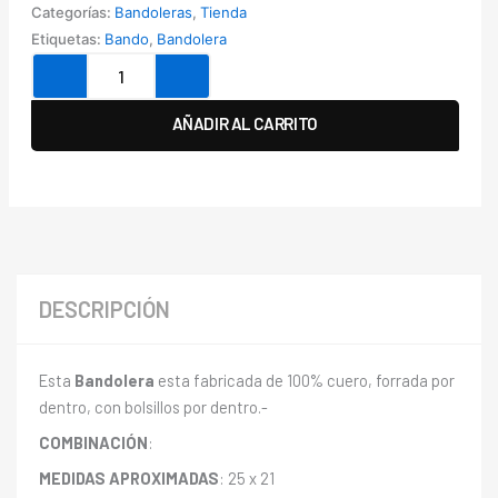
Categorías:
Bandoleras
,
Tienda
Etiquetas:
Bando
,
Bandolera
Bandolera
Milan
cantidad
AÑADIR AL CARRITO
DESCRIPCIÓN
Esta
Bandolera
esta fabricada de 100% cuero, forrada por
dentro, con bolsillos por dentro.-
COMBINACIÓN
:
MEDIDAS APROXIMADAS
: 25 x 21