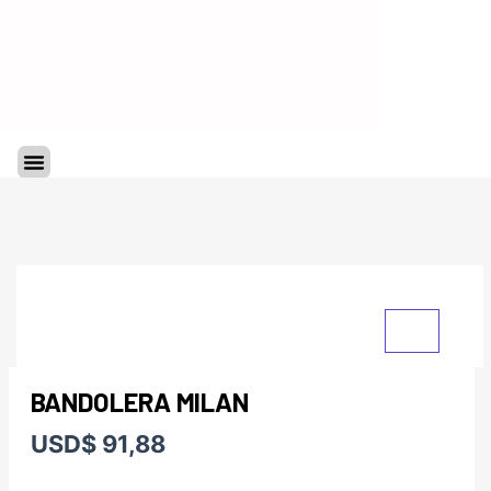
Ir
al
contenido
Menu
BANDOLERA MILAN
USD
$
91,88