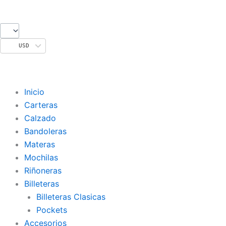
Ir
al
contenido
USD
Inicio
Carteras
Calzado
Bandoleras
Materas
Mochilas
Riñoneras
Billeteras
Billeteras Clasicas
Pockets
Accesorios